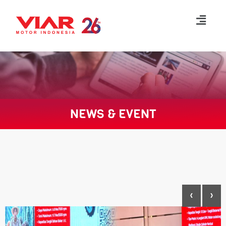
Lompat
ke
konten
NEWS & EVENT
‹
›