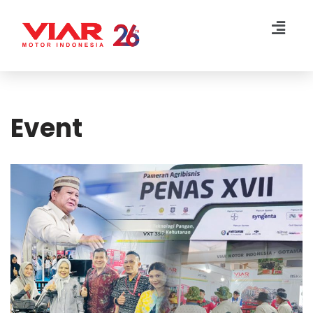
Lompat
ke
konten
Event