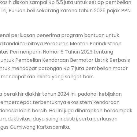
kasih diskon sampai Rp 5,5 juta untuk setiap pembelian
4 ini, Buruan beli sekarang karena tahun 2025 pajak PPN
enai perluasan penerima program bantuan untuk
g ditandai terbitnya Peraturan Menteri Perindustrian
atas Permenperin Nomor 6 Tahun 2023 tentang
ntuk Pembelian Kendaraan Bermotor Listrik Berbasis
 untuk mendapat potongan Rp 7 juta pembelian motor
 mendapatkan minta yang sangat baik.
erakhir diakhir tahun 2024 ini, padahal kebijakan
t mempercepat terbentuknya ekosistem kendaraan
ndonesia lebih bersih. Hal ini juga diharapkan berdampak
duktivitas, daya saing industri, serta perluasan
 Agus Gumiwang Kartasasmita.