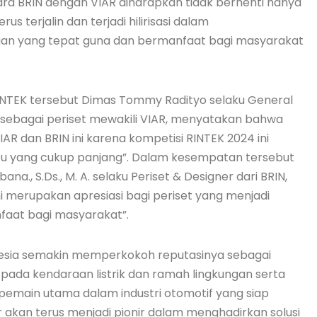
ra BRIN dengan VIAR diharapkan tidak berhenti hanya
rus terjalin dan terjadi hilirisasi dalam
n yang tepat guna dan bermanfaat bagi masyarakat
TEK tersebut Dimas Tommy Radityo selaku General
 sebagai periset mewakili VIAR, menyatakan bahwa
AR dan BRIN ini karena kompetisi RINTEK 2024 ini
ktu yang cukup panjang”. Dalam kesempatan tersebut
na., S.Ds., M. A. selaku Periset & Designer dari BRIN,
merupakan apresiasi bagi periset yang menjadi
faat bagi masyarakat”.
nesia semakin memperkokoh reputasinya sebagai
 pada kendaraan listrik dan ramah lingkungan serta
pemain utama dalam industri otomotif yang siap
r akan terus menjadi pionir dalam menghadirkan solusi