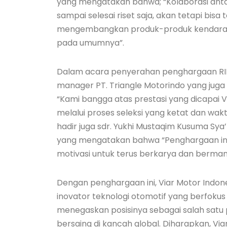
yang mengatakan bahwa; “Kolaborasi anta
sampai selesai riset saja, akan tetapi bisa te
mengembangkan produk-produk kendaraa
pada umumnya”.
Dalam acara penyerahan penghargaan RIN
manager PT. Triangle Motorindo yang juga
“Kami bangga atas prestasi yang dicapai VI
melalui proses seleksi yang ketat dan wa
hadir juga sdr. Yukhi Mustaqim Kusuma Sya’ba
yang mengatakan bahwa “Penghargaan ini 
motivasi untuk terus berkarya dan berman
Dengan penghargaan ini, Viar Motor Indo
inovator teknologi otomotif yang berfokus
menegaskan posisinya sebagai salah satu 
bersaing di kancah global. Diharapkan, Via