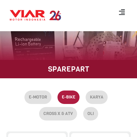
Lompat
ke
konten
SPAREPART
E-MOTOR
E-BIKE
KARYA
CROSS X & ATV
OLI