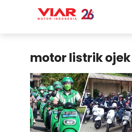
Lompat
ke
konten
motor listrik ojek