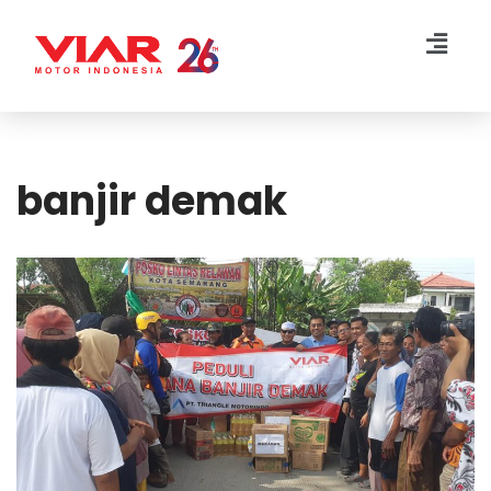
Lompat
ke
konten
banjir demak