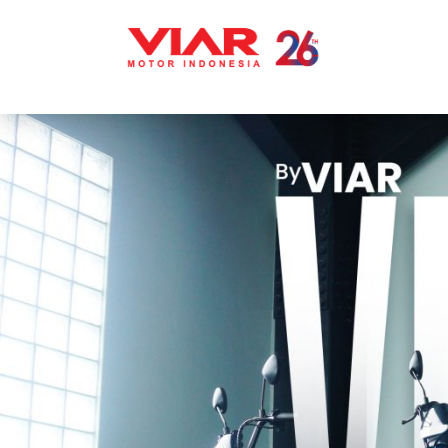
Lompat
ke
konten