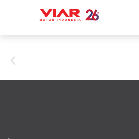
Lompat
ke
konten