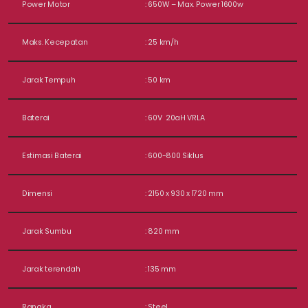
Power Motor
: 650W – Max. Power 1600w
Maks. Kecepatan
: 25 km/h
Jarak Tempuh
: 50 km
Baterai
: 60V 20aH VRLA
Estimasi Baterai
: 600-800 Siklus
Dimensi
: 2150 x 930 x 1720 mm
Jarak Sumbu
: 820 mm
Jarak terendah
: 135 mm
Rangka
: Steel