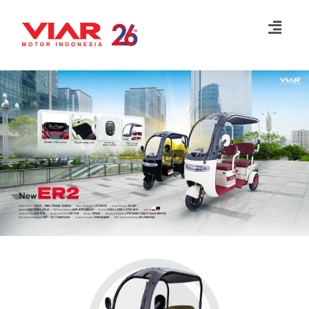
Lompat
ke
konten