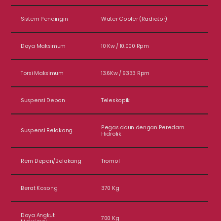
Sistem Pendingin
Water Cooler (Radiator)
Daya Maksimum
10 Kw / 10.000 Rpm
Torsi Maksimum
13.6Kw / 9333 Rpm
Suspensi Depan
Teleskopik
Pegas daun dengan Peredam
Suspensi Belakang
Hidrolik
Rem Depan/Belakang
Tromol
Berat Kosong
370 Kg
Daya Angkut
700 Kg