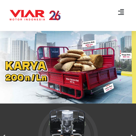
Lompat
ke
konten