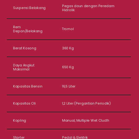
Pegas daun dengan Peredam
Suspensi Belakang
Hidrolik
Rem
Tromol
Depan/Belakang
Berat Kosong
360 Kg
Daya Angkut
650 Kg
Maksimal
Kapasitas Bensin
16,5 Liter
Kapasitas Oli
1,2 Liter (Pergantian Periodik)
Kopling
Manual, Multiple Wet Clucth
Starter
Pedal & Elektrik