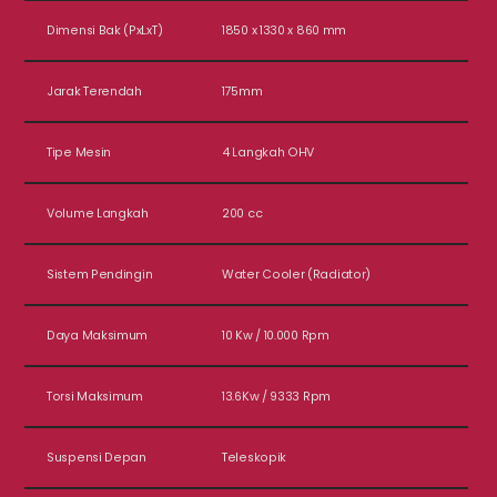
Dimensi Bak (PxLxT)
1850 x 1330 x 860 mm
Jarak Terendah
175mm
Tipe Mesin
4 Langkah OHV
Volume Langkah
200 cc
Sistem Pendingin
Water Cooler (Radiator)
Daya Maksimum
10 Kw / 10.000 Rpm
Torsi Maksimum
13.6Kw / 9333 Rpm
Suspensi Depan
Teleskopik