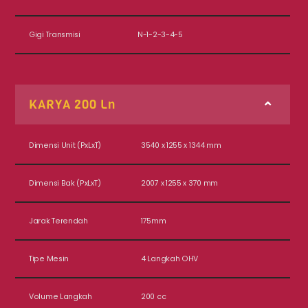
Gigi Transmisi
N-1-2-3-4-5
KARYA 200 Ln
Dimensi Unit (PxLxT)
3540 x 1255 x 1344 mm
Dimensi Bak (PxLxT)
2007 x 1255 x 370 mm
Jarak Terendah
175mm
Tipe Mesin
4 Langkah OHV
Volume Langkah
200 cc