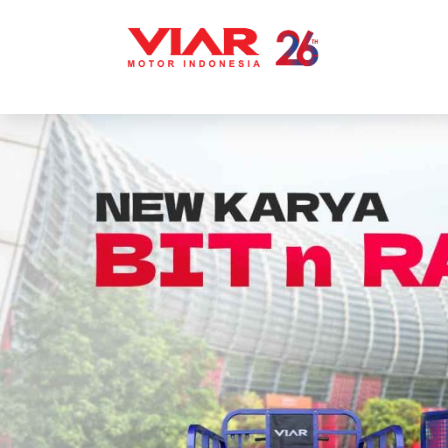
Lompat
ke
konten